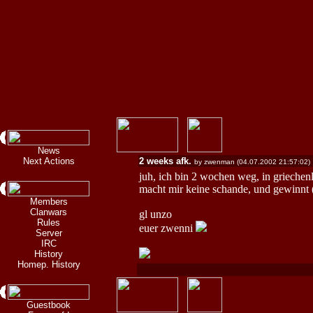
News
Next Actions
2 weeks afk.
by zwenman (04.07.2002 21:57:02)
juh, ich bin 2 wochen weg, in griechen
macht mir keine schande, und gewinnt (
Members
Clanwars
gl unzo
Rules
euer zwenni
Server
IRC
History
Homep. History
Guestbook