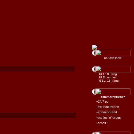
not available
UCL:
8. rang
ULD:
not yet
GSL:
18. rang
sommer(ferien) =
-
24/7 pc
-
freunde treffen
-
sonnenbrand
-
parties 'n' drugs
-
arbeit :|