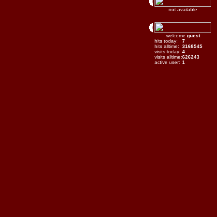
not available
welcome
guest
hits today:
7
hits alltime:
3168545
visits today:
4
visits alltime:
626243
active user:
1